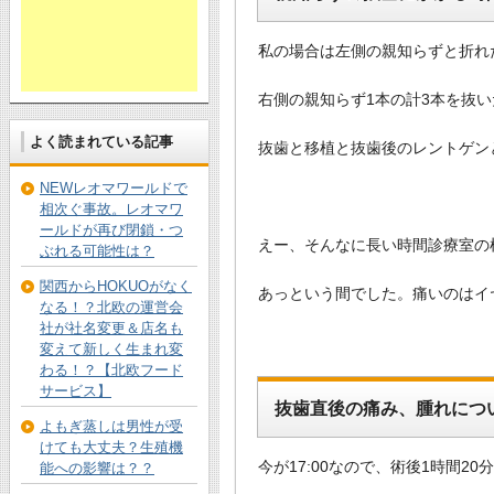
私の場合は左側の親知らずと折れ
右側の親知らず1本の計3本を抜
よく読まれている記事
抜歯と移植と抜歯後のレントゲン
NEWレオマワールドで
相次ぐ事故。レオマワ
ールドが再び閉鎖・つ
えー、そんなに長い時間診療室の
ぶれる可能性は？
関西からHOKUOがなく
あっという間でした。痛いのはイ
なる！？北欧の運営会
社が社名変更＆店名も
変えて新しく生まれ変
わる！？【北欧フード
サービス】
抜歯直後の痛み、腫れにつ
よもぎ蒸しは男性が受
けても大丈夫？生殖機
今が17:00なので、術後1時間2
能への影響は？？