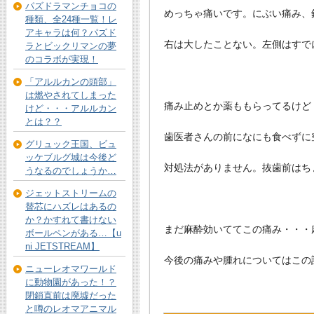
パズドラマンチョコの
めっちゃ痛いです。にぶい痛み、
種類、全24種一覧！レ
アキャラは何？パズド
右は大したことない。左側はすで
ラとビックリマンの夢
のコラボが実現！
「アルルカンの頭部」
は燃やされてしまった
痛み止めとか薬ももらってるけど
けど・・・アルルカン
とは？？
歯医者さんの前になにも食べずに
グリュック王国、ビュ
ッケブルグ城は今後ど
対処法がありません。抜歯前はち
うなるのでしょうか…
ジェットストリームの
替芯にハズレはあるの
か？かすれて書けない
まだ麻酔効いててこの痛み・・・
ボールペンがある…【u
ni JETSTREAM】
今後の痛みや腫れについてはこの
ニューレオマワールド
に動物園があった！？
閉鎖直前は廃墟だった
と噂のレオマアニマル