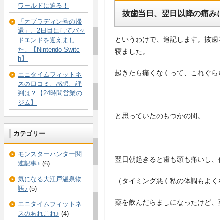
ワールドに迫る！
抜歯当日、翌日以降の痛み
「オブラディン号の帰
還」、2日目にしてバッ
というわけで、追記します。抜歯
ドエンドを迎えまし
た。【Nintendo Switc
寝ました。
h】
起きたら痛くなくって、これぐら
エニタイムフィットネ
スの口コミ、感想、評
判は？【24時間営業の
ジム】
と思っていたのもつかの間。
カテゴリー
モンスターハンター関
翌日朝起きると歯も頭も痛いし、
連記事♪
(6)
気になる大江戸温泉物
（タイミング悪く私の体調もよく
語♪
(5)
薬を飲んだらましになったけど、
エニタイムフィットネ
スのあれこれ♪
(4)