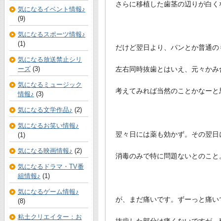
さらに移植した歯茎の辺りが白く
気になるイベント情報♪
(9)
気になるスポーツ情報♪
(1)
だけど翌日より、パンとか普通の
気になる放送禁止シリ
左右同時抜歯とはいえ、元々かみ
ーズ
(3)
気になるミュージック
考えてみれば当然のことかなーと
情報♪
(3)
気になる文学作品♪
(2)
気になるお笑い情報♪
翌々日には薬も効かず。その翌日
(1)
気になる映画情報♪
(2)
消毒のみで特に問題ないとのこと
気になるドラマ・TV番
組情報♪
(1)
気になるゲーム情報♪
が、まだ痛いです。ずーっと痛い
(8)
粘土クリエイター：お
抜歯した部分は痛くないですが、