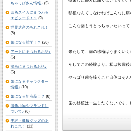
ちゃっぴさん情報♪
(5)
四角スイカにまつわる
移植なんてしなければこんなに痛
エピソード！？
(9)
こんな歯もうとっちゃいたいって
世界遺産のあれこれ！
(8)
気になる雑学！？
(28)
果たして、歯の移植はうまくいく
アートにまつわるお話♪
(6)
そしてこの経験より。私は抜歯後
漫画にまつわるお話♪
(5)
やっぱり歯を抜くこと自体はそん
気になるキャラクター
情報♪
(10)
気になる新商品！？
(8)
歯の移植は一生したくないです。
服飾小物やブランドに
ついて♪
(8)
美容・健康グッズのあ
れこれ！
(11)