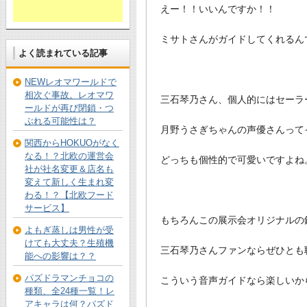
えー！！いいんですか！！
ミサトさんがガイドしてくれるん
よく読まれている記事
NEWレオマワールドで
相次ぐ事故。レオマワ
三石琴乃さん、個人的にはセーラ
ールドが再び閉鎖・つ
ぶれる可能性は？
月野うさぎちゃんの声優さんって
関西からHOKUOがなく
なる！？北欧の運営会
どっちも個性的で可愛いですよね
社が社名変更＆店名も
変えて新しく生まれ変
わる！？【北欧フード
サービス】
もちろんこの展示会オリジナルの
よもぎ蒸しは男性が受
けても大丈夫？生殖機
三石琴乃さんファンならぜひとも
能への影響は？？
パズドラマンチョコの
こういう音声ガイドなら楽しいか
種類、全24種一覧！レ
アキャラは何？パズド