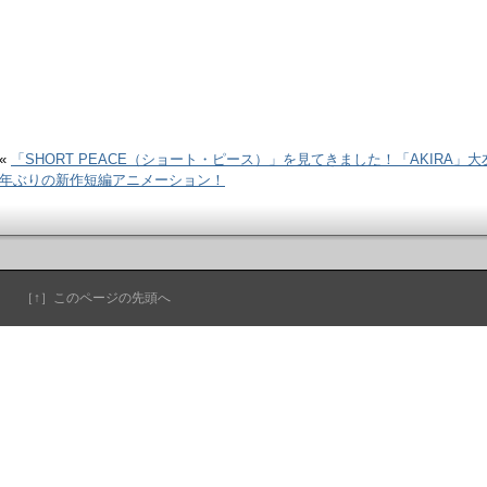
«
「SHORT PEACE（ショート・ピース）」を見てきました！「AKIRA」大
年ぶりの新作短編アニメーション！
［↑］このページの先頭へ