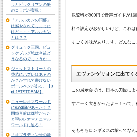
ラとビックリマンの夢
のコラボが実現！
観覧料が800円で音声ガイドが1回
「アルルカンの頭部」
は燃やされてしまった
料金設定がおかしいけど、これは
けど・・・アルルカン
とは？？
すごく興味があります。どんなこ
グリュック王国、ビュ
ッケブルグ城は今後ど
うなるのでしょうか…
ジェットストリームの
エヴァンゲリオンに出てく
替芯にハズレはあるの
か？かすれて書けない
ボールペンがある…【u
この展示会では、日本の刀匠によ
ni JETSTREAM】
ニューレオマワールド
すごーく大きかったよー！って、
に動物園があった！？
閉鎖直前は廃墟だった
と噂のレオマアニマル
ワールドに迫る！
そもそもロンギヌスの槍ってなん
「オブラディン号の帰