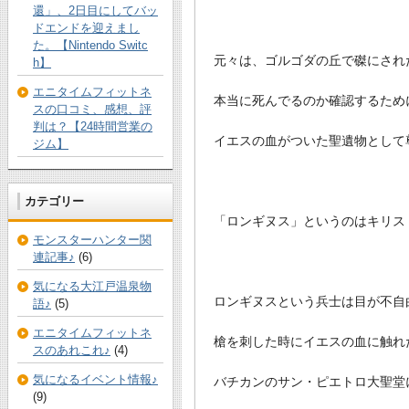
還」、2日目にしてバッ
ドエンドを迎えまし
た。【Nintendo Switc
元々は、ゴルゴダの丘で磔にされ
h】
エニタイムフィットネ
本当に死んでるのか確認するため
スの口コミ、感想、評
判は？【24時間営業の
イエスの血がついた聖遺物として
ジム】
カテゴリー
「ロンギヌス」というのはキリス
モンスターハンター関
連記事♪
(6)
気になる大江戸温泉物
ロンギヌスという兵士は目が不自
語♪
(5)
エニタイムフィットネ
槍を刺した時にイエスの血に触れ
スのあれこれ♪
(4)
気になるイベント情報♪
バチカンのサン・ピエトロ大聖堂
(9)