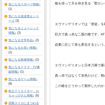
槍を持って天を仰ぎ見る「聖ロン
気になるスポーツ情報♪
(1)
気になる放送禁止シリ
ーズ
(3)
エヴァンゲリオンでは「使徒」を
気になるミュージック
情報♪
(3)
巨大で真っ赤な二股の槍です。A
気になる文学作品♪
(2)
必要に応じて形も変化するという
気になるお笑い情報♪
(1)
気になる映画情報♪
(2)
エヴァンゲリオンと日本刀展で展
気になるドラマ・TV番
組情報♪
(1)
真っ赤ではなくて灰色だけど、柄
気になるゲーム情報♪
(8)
この槍をどうやって製作したのか
粘土クリエイター：お
ちゃっぴさん情報♪
(5)
四角スイカにまつわる