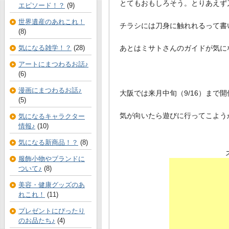
とてもおもしろそう。とりあえず
エピソード！？
(9)
世界遺産のあれこれ！
チラシには刀身に触れれるって書
(8)
あとはミサトさんのガイドが気に
気になる雑学！？
(28)
アートにまつわるお話♪
(6)
漫画にまつわるお話♪
大阪では来月中旬（9/16）まで
(5)
気が向いたら遊びに行ってこよう
気になるキャラクター
情報♪
(10)
気になる新商品！？
(8)
服飾小物やブランドに
ついて♪
(8)
美容・健康グッズのあ
れこれ！
(11)
プレゼントにぴったり
のお品たち♪
(4)