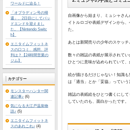
2.ミュシャの手法とコミュ
ワールドに迫る！
「オブラディン号の帰
自画像から始まり、ミュシャさん
還」、2日目にしてバッ
イトルロゴや表紙デザインから、
ドエンドを迎えまし
た。
た。【Nintendo Switc
h】
あとは新聞売りの少年のスケッチ
エニタイムフィットネ
スの口コミ、感想、評
数々の雑誌の表紙が展示されてい
判は？【24時間営業の
ジム】
ひとつに意味が込められていて、
絵が描けるだけじゃない！知識も
カテゴリー
は「適当」とか「妥協」っていう
モンスターハンター関
雑誌の表紙絵をひとつ書くにして
連記事♪
(6)
していたのも、面白かったです。
気になる大江戸温泉物
語♪
(5)
エニタイムフィットネ
スのあれこれ♪
(4)