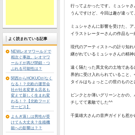
行ってよかったです。ミュシャさ
うんですけど、今回は趣が違って
ミュシャさんに影響を受けた、ア
イラストレーターさんの作品も一
よく読まれている記事
現代のアーティストへの計り知れ
NEWレオマワールドで
継がれているミュシャさんの精神
相次ぐ事故。レオマワ
ールドが再び閉鎖・つ
遠く隔たった異文化の土地である
ぶれる可能性は？
界的に受け入れられていること、
関西からHOKUOがなく
タイルはちょっとこの世のものと
なる！？北欧の運営会
社が社名変更＆店名も
ピンクとか薄いグリーンとかの、
変えて新しく生まれ変
わる！？【北欧フード
チしてて素敵でした^^
サービス】
千葉雄大さんの音声ガイドも惹か
よもぎ蒸しは男性が受
けても大丈夫？生殖機
能への影響は？？