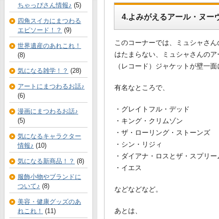
ちゃっぴさん情報♪
(5)
4.よみがえるアール・ヌー
四角スイカにまつわる
エピソード！？
(9)
このコーナーでは、ミュシャさん
世界遺産のあれこれ！
はたまらない、ミュシャさんのア
(8)
（レコード）ジャケットが壁一面
気になる雑学！？
(28)
アートにまつわるお話♪
有名なところで、
(6)
・グレイトフル・デッド
漫画にまつわるお話♪
・キング・クリムゾン
(5)
・ザ・ローリング・ストーンズ
気になるキャラクター
・シン・リジィ
情報♪
(10)
・ダイアナ・ロスとザ・スプリー
気になる新商品！？
(8)
・イエス
服飾小物やブランドに
ついて♪
(8)
などなどなど。
美容・健康グッズのあ
あとは、
れこれ！
(11)