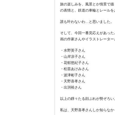
旅の楽しみを、風景とか情景で描
の表情と、鉄道の車輪とレールを
誰も叶わないわ…と思いました。
そして、今回一番見応えがあった
画の作家さんやイラストレーター
・水野英子さん
・山岸凉子さん
・花郁悠紀子さん
・松苗あけみさん
・波津彬子さん
・天野喜孝さん
・出渕裕さん
以上の錚々たる顔ぶれが勢ぞろい
私は、天野喜孝さんしか知らなかっ