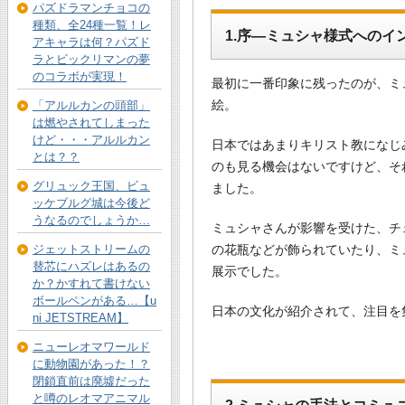
パズドラマンチョコの
種類、全24種一覧！レ
1.序―ミュシャ様式へのイ
アキャラは何？パズド
ラとビックリマンの夢
のコラボが実現！
最初に一番印象に残ったのが、ミ
絵。
「アルルカンの頭部」
は燃やされてしまった
けど・・・アルルカン
日本ではあまりキリスト教になじ
とは？？
のも見る機会はないですけど、そ
グリュック王国、ビュ
ました。
ッケブルグ城は今後ど
うなるのでしょうか…
ミュシャさんが影響を受けた、チ
の花瓶などが飾られていたり、ミ
ジェットストリームの
替芯にハズレはあるの
展示でした。
か？かすれて書けない
ボールペンがある…【u
日本の文化が紹介されて、注目を
ni JETSTREAM】
ニューレオマワールド
に動物園があった！？
閉鎖直前は廃墟だった
と噂のレオマアニマル