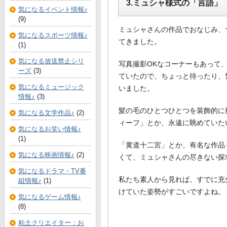
3.ミュシャ様式の「言語」
気になるイベント情報♪
(9)
ミュシャさんの作品でおなじみ、
気になるスポーツ情報♪
てきました。
(1)
気になる放送禁止シリ
写真撮影OKなコーナーもあって
ーズ
(3)
ていたので、ちょっと待ったり、
気になるミュージック
いました。
情報♪
(3)
髪の毛のひとつひとつを装飾的に
気になる文学作品♪
(2)
ィーフ」とか、永遠に眺めていた
気になるお笑い情報♪
(1)
「黄道十二宮」とか、有名な作品
気になる映画情報♪
(2)
くて、ミュシャさんの尽きない探
気になるドラマ・TV番
私たち素人から見れば、すでに充
組情報♪
(1)
けていた姿勢がすごいですよね。
気になるゲーム情報♪
(8)
粘土クリエイター：お