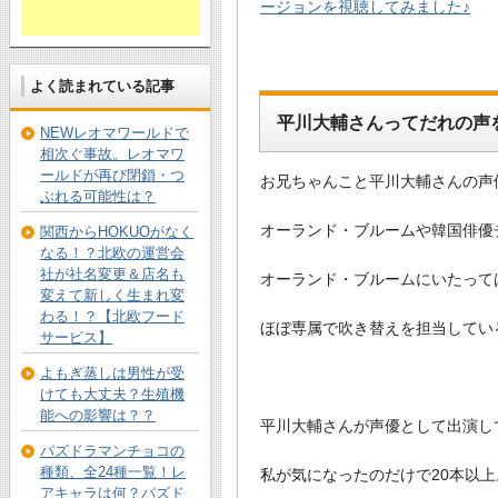
ージョンを視聴してみました♪
よく読まれている記事
平川大輔さんってだれの声
NEWレオマワールドで
相次ぐ事故。レオマワ
ールドが再び閉鎖・つ
お兄ちゃんこと平川大輔さんの声
ぶれる可能性は？
オーランド・ブルームや韓国俳優
関西からHOKUOがなく
なる！？北欧の運営会
社が社名変更＆店名も
オーランド・ブルームにいたって
変えて新しく生まれ変
わる！？【北欧フード
ほぼ専属で吹き替えを担当してい
サービス】
よもぎ蒸しは男性が受
けても大丈夫？生殖機
能への影響は？？
平川大輔さんが声優として出演し
パズドラマンチョコの
種類、全24種一覧！レ
私が気になったのだけで20本以
アキャラは何？パズド