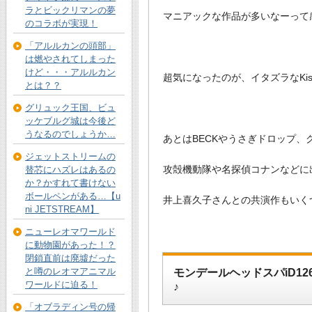
ラとビックリマンの夢
マニアックな作品が多いなーって
のコラボが実現！
「アルルカンの頭部」
は燃やされてしまった
けど・・・アルルカン
超気になったのが、イタズラなKi
とは？？
グリュック王国、ビュ
ッケブルグ城は今後ど
うなるのでしょうか…
あとはBECKやうさぎドロップ
ジェットストリームの
攻殻機動隊や名探偵コナンなどに
替芯にハズレはあるの
か？かすれて書けない
ボールペンがある…【u
井上喜久子さんとの共演作もいく
ni JETSTREAM】
ニューレオマワールド
に動物園があった！？
閉鎖直前は廃墟だった
と噂のレオマアニマル
モンデールヘッドスパiD12
ワールドに迫る！
♪
「オブラディン号の帰