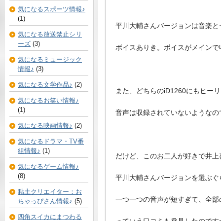
気になるスポーツ情報♪
(1)
平川大輔さんバージョンは音楽と
気になる放送禁止シリ
ーズ
(3)
ボイスありき。ボイスがメインで
気になるミュージック
情報♪
(3)
気になる文学作品♪
(2)
また、どちらのiD1260にもヒ
気になるお笑い情報♪
(1)
音声は収録されていないようなの
気になる映画情報♪
(2)
気になるドラマ・TV番
組情報♪
(1)
だけど、このお二人が好きで井上
気になるゲーム情報♪
(8)
平川大輔さんバージョンを選ぶぐ
粘土クリエイター：お
一つ一つの音声が短すぎて、全部
ちゃっぴさん情報♪
(5)
四角スイカにまつわる
っていう口コミも発見したのです