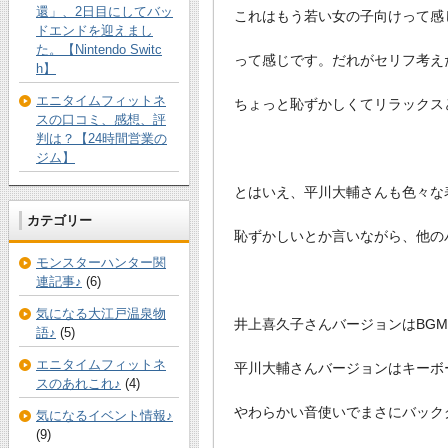
還」、2日目にしてバッ
これはもう若い女の子向けって感
ドエンドを迎えまし
た。【Nintendo Switc
って感じです。だれがセリフ考え
h】
エニタイムフィットネ
ちょっと恥ずかしくてリラックス
スの口コミ、感想、評
判は？【24時間営業の
ジム】
とはいえ、平川大輔さんも色々な
カテゴリー
恥ずかしいとか言いながら、他の
モンスターハンター関
連記事♪
(6)
気になる大江戸温泉物
井上喜久子さんバージョンはBG
語♪
(5)
エニタイムフィットネ
平川大輔さんバージョンはキーボ
スのあれこれ♪
(4)
やわらかい音使いでまさにバック
気になるイベント情報♪
(9)