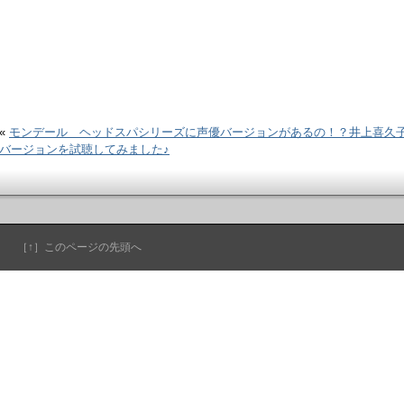
«
モンデール ヘッドスパシリーズに声優バージョンがあるの！？井上喜久
バージョンを試聴してみました♪
［↑］このページの先頭へ