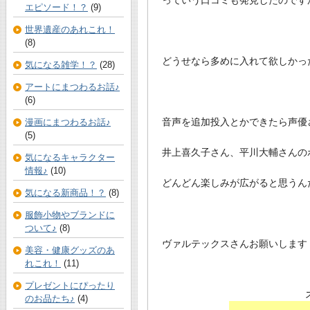
エピソード！？
(9)
世界遺産のあれこれ！
(8)
どうせなら多めに入れて欲しかっ
気になる雑学！？
(28)
アートにまつわるお話♪
(6)
音声を追加投入とかできたら声優
漫画にまつわるお話♪
(5)
井上喜久子さん、平川大輔さんの
気になるキャラクター
情報♪
(10)
どんどん楽しみが広がると思うんだ
気になる新商品！？
(8)
服飾小物やブランドに
ついて♪
(8)
ヴァルテックスさんお願いします
美容・健康グッズのあ
れこれ！
(11)
プレゼントにぴったり
のお品たち♪
(4)