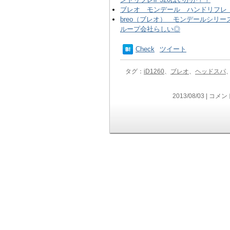
ブレオ モンデール ハンドリフレ 
breo（ブレオ） モンデールシリ
ループ会社らしい◎
Check
ツイート
タグ：
iD1260
、
ブレオ
、
ヘッドスパ
2013/08/03 |
コメン