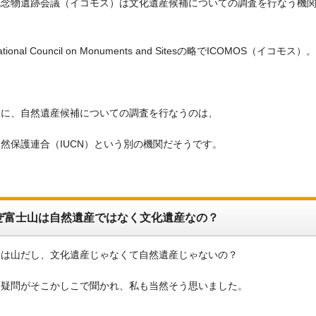
記念物遺跡会議（イコモス）は文化遺産候補についての調査を行なう機
national Council on Monuments and Sitesの略でICOMOS（イコモス）。
みに、自然遺産候補についての調査を行なうのは、
然保護連合（IUCN）という別の機関だそうです。
ぜ富士山は自然遺産ではなく文化遺産なの？
山は山だし、文化遺産じゃなくて自然遺産じゃないの？
う疑問がそこかしこで聞かれ、私も当然そう思いました。