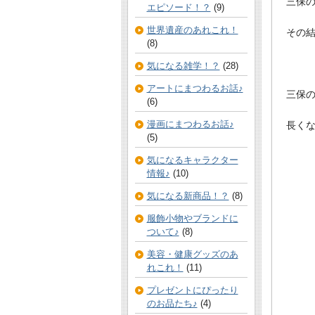
三保
エピソード！？
(9)
世界遺産のあれこれ！
その
(8)
気になる雑学！？
(28)
アートにまつわるお話♪
三保
(6)
漫画にまつわるお話♪
長く
(5)
気になるキャラクター
情報♪
(10)
気になる新商品！？
(8)
服飾小物やブランドに
ついて♪
(8)
美容・健康グッズのあ
れこれ！
(11)
プレゼントにぴったり
のお品たち♪
(4)