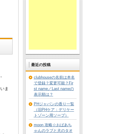
最近の投稿
す。
clubhouseの名前は本名
で登録？変更可能？Fir
行いま
st name／Last nameの
表示順は？
PHジャパンの香り一覧
（旧PHケア：デリケー
トゾーン用ソープ）
、
moon 攻略☆おばあち
ゃんのラブと犬のタオ