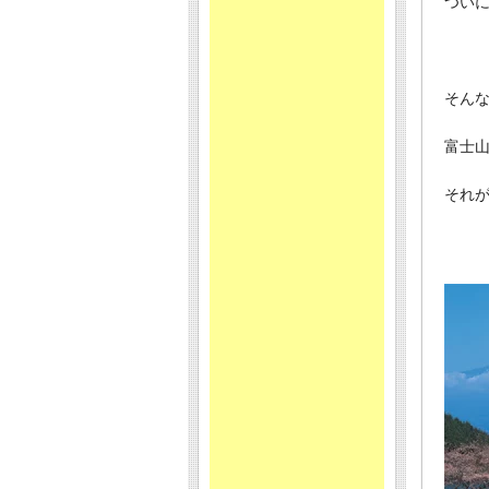
つい
そん
富士
それ