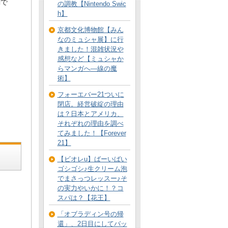
関で
の調教【Nintendo Swic
h】
京都文化博物館【みん
なのミュシャ展】に行
きました！混雑状況や
感想など【ミュシャか
らマンガへ―線の魔
術】
フォーエバー21ついに
閉店。経営破綻の理由
は？日本とアメリカ、
それぞれの理由を調べ
てみました！【Forever
21】
【ビオレu】ばーいばい
ゴシゴシ♪生クリーム泡
でまさっつレッスー♪そ
の実力やいかに！？コ
スパは？【花王】
「オブラディン号の帰
還」、2日目にしてバッ