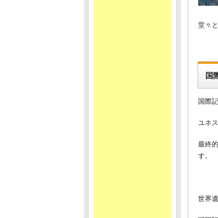
堂々
国
国際
ユネ
最終
す。
世界