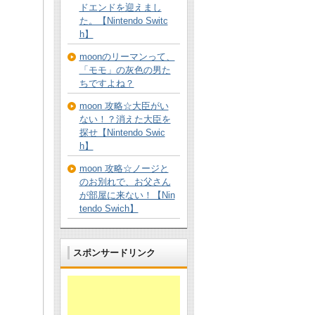
ドエンドを迎えまし
た。【Nintendo Switc
h】
moonのリーマンって、
。
「モモ」の灰色の男た
ちですよね？
moon 攻略☆大臣がい
ない！？消えた大臣を
。
探せ【Nintendo Swic
h】
moon 攻略☆ノージと
のお別れで、お父さん
が部屋に来ない！【Nin
tendo Swich】
スポンサードリンク