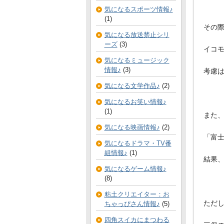
気になるスポーツ情報♪
(1)
その
気になる放送禁止シリ
ーズ
(3)
イコモ
気になるミュージック
情報♪
(3)
考慮
気になる文学作品♪
(2)
気になるお笑い情報♪
(1)
また
気になる映画情報♪
(2)
「富
気になるドラマ・TV番
組情報♪
(1)
結果
気になるゲーム情報♪
(8)
粘土クリエイター：お
ただ
ちゃっぴさん情報♪
(5)
四角スイカにまつわる