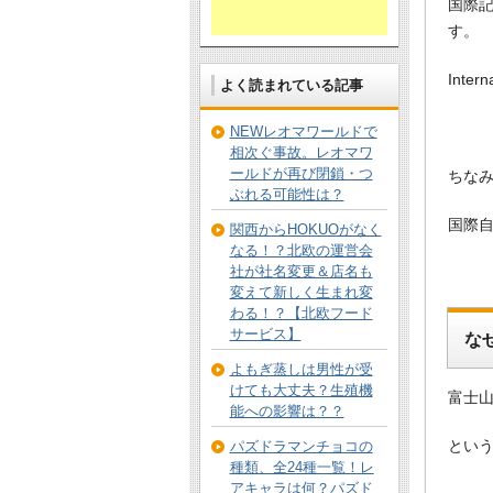
国際
す。
Inter
よく読まれている記事
NEWレオマワールドで
相次ぐ事故。レオマワ
ールドが再び閉鎖・つ
ちな
ぶれる可能性は？
国際自
関西からHOKUOがなく
なる！？北欧の運営会
社が社名変更＆店名も
変えて新しく生まれ変
わる！？【北欧フード
サービス】
な
よもぎ蒸しは男性が受
けても大丈夫？生殖機
富士
能への影響は？？
とい
パズドラマンチョコの
種類、全24種一覧！レ
アキャラは何？パズド