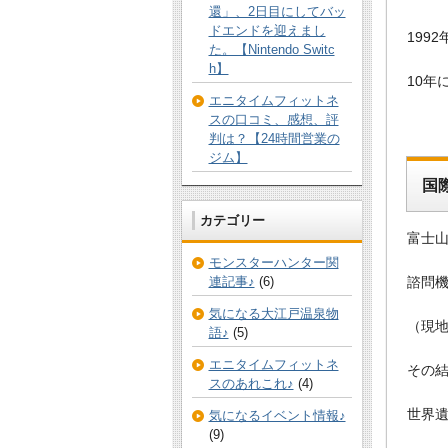
還」、2日目にしてバッ
ドエンドを迎えまし
199
た。【Nintendo Switc
h】
10年
エニタイムフィットネ
スの口コミ、感想、評
判は？【24時間営業の
ジム】
国
カテゴリー
富士
モンスターハンター関
諮問
連記事♪
(6)
気になる大江戸温泉物
（現地
語♪
(5)
エニタイムフィットネ
その
スのあれこれ♪
(4)
世界
気になるイベント情報♪
(9)