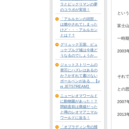
ラとビックリマンの夢
のコラボが実現！
とい
「アルルカンの頭部」
は燃やされてしまった
富士
けど・・・アルルカン
とは？？
一時
グリュック王国、ビュ
ッケブルグ城は今後ど
200
うなるのでしょうか…
ジェットストリームの
替芯にハズレはあるの
か？かすれて書けない
それ
ボールペンがある…【u
ni JETSTREAM】
との
ニューレオマワールド
に動物園があった！？
200
閉鎖直前は廃墟だった
と噂のレオマアニマル
201
ワールドに迫る！
「オブラディン号の帰