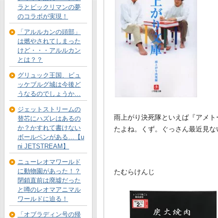
ラとビックリマンの夢
のコラボが実現！
「アルルカンの頭部」
は燃やされてしまった
けど・・・アルルカン
とは？？
グリュック王国、ビュ
ッケブルグ城は今後ど
うなるのでしょうか…
ジェットストリームの
雨上がり決死隊といえば『アメト
替芯にハズレはあるの
か？かすれて書けない
たよね。くず。ぐっさん最近見な
ボールペンがある…【u
ni JETSTREAM】
ニューレオマワールド
に動物園があった！？
たむらけんじ
閉鎖直前は廃墟だった
と噂のレオマアニマル
ワールドに迫る！
「オブラディン号の帰