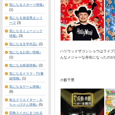
気になるスポーツ情報♪
(1)
気になる放送禁止シリ
ーズ
(3)
気になるミュージック
情報♪
(3)
気になる文学作品♪
(2)
ハリウッドザコシショウはライブ
気になるお笑い情報♪
(1)
んなメジャーな存在になったのが
気になる映画情報♪
(2)
気になるドラマ・TV番
組情報♪
(1)
小藪千豊
気になるゲーム情報♪
(8)
粘土クリエイター：お
ちゃっぴさん情報♪
(5)
四角スイカにまつわる