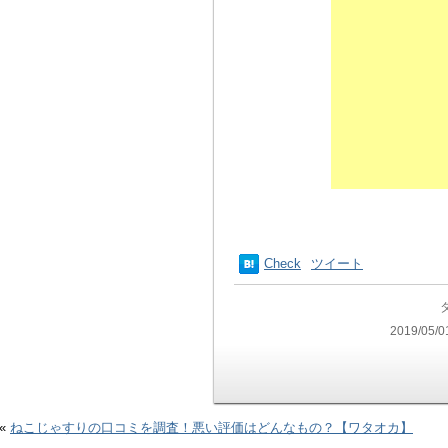
Check
ツイート
2019/05/0
«
ねこじゃすりの口コミを調査！悪い評価はどんなもの？【ワタオカ】