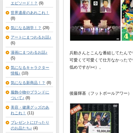
エピソード！？
(9)
世界遺産のあれこれ！
(8)
気になる雑学！？
(28)
アートにまつわるお話♪
(6)
漫画にまつわるお話♪
兵動さんとこんな番組してたんで
(5)
可愛くて可愛くて仕方なかったで
低めですが><）。
気になるキャラクター
情報♪
(10)
気になる新商品！？
(8)
服飾小物やブランドに
後藤輝基（フットボールアワー）
ついて♪
(8)
美容・健康グッズのあ
れこれ！
(11)
プレゼントにぴったり
のお品たち♪
(4)