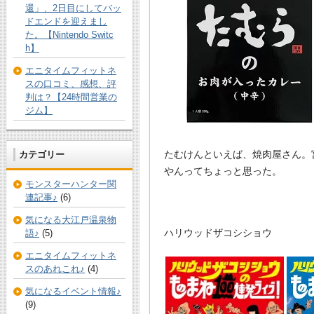
還」、2日目にしてバッ
ドエンドを迎えまし
た。【Nintendo Switc
h】
エニタイムフィットネ
スの口コミ、感想、評
判は？【24時間営業の
ジム】
たむけんといえば、焼肉屋さん。
カテゴリー
やんってちょっと思った。
モンスターハンター関
連記事♪
(6)
気になる大江戸温泉物
ハリウッドザコシショウ
語♪
(5)
エニタイムフィットネ
スのあれこれ♪
(4)
気になるイベント情報♪
(9)