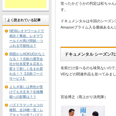
笑ったかどうかの判定は松ちゃん
す。
よく読まれている記事
ドキュメンタルは今回のシーズン
Amazonプライム入る価値ある
NEWレオマワールドで
相次ぐ事故。レオマワ
ールドが再び閉鎖・つ
ぶれる可能性は？
関西からHOKUOがなく
ドキュメンタル シーズン7
なる！？北欧の運営会
社が社名変更＆店名も
名前だけ並べるのも味気ないので
変えて新しく生まれ変
わる！？【北欧フード
VDなどの関連作品も並べてみまし
サービス】
よもぎ蒸しは男性が受
けても大丈夫？生殖機
能への影響は？？
宮迫博之（雨上がり決死隊）
パズドラマンチョコの
種類、全24種一覧！レ
アキャラは何？パズド