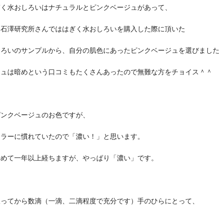
ぎく水おしろいはナチュラルとピンクベージュがあって、
に石澤研究所さんでははぎく水おしろいを購入した際に頂いた
しろいのサンプルから、自分の肌色にあったピンクベージュを選びまし
ジュは暗めという口コミもたくさんあったので無難な方をチョイス＾＾
ピンクベージュのお色ですが、
カラーに慣れていたので「濃い！」と思います。
始めて一年以上経ちますが、やっぱり「濃い」です。
振ってから数滴（一滴、二滴程度で充分です）手のひらにとって、