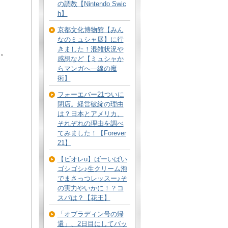
の調教【Nintendo Swic
h】
京都文化博物館【みん
なのミュシャ展】に行
きました！混雑状況や
た。
感想など【ミュシャか
らマンガへ―線の魔
術】
フォーエバー21ついに
閉店。経営破綻の理由
は？日本とアメリカ、
それぞれの理由を調べ
てみました！【Forever
21】
【ビオレu】ばーいばい
ゴシゴシ♪生クリーム泡
でまさっつレッスー♪そ
の実力やいかに！？コ
スパは？【花王】
「オブラディン号の帰
還」、2日目にしてバッ