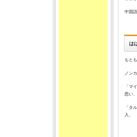
中国
は
もと
ノン
「マ
思い
「タ
入。