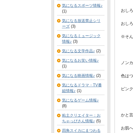
気になるスポーツ情報♪
おし
(1)
気になる放送禁止シリ
おし
ーズ
(3)
気になるミュージック
※そん
情報♪
(3)
気になる文学作品♪
(2)
気になるお笑い情報♪
ノン
(1)
色は
気になる映画情報♪
(2)
気になるドラマ・TV番
ピン
組情報♪
(1)
気になるゲーム情報♪
(8)
かと
粘土クリエイター：お
ちゃっぴさん情報♪
(5)
お肌
四角スイカにまつわる