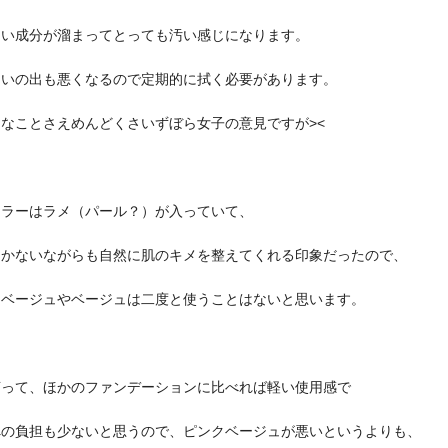
ろい成分が溜まってとっても汚い感じになります。
ろいの出も悪くなるので定期的に拭く必要があります。
なことさえめんどくさいずぼら女子の意見ですが><
カラーはラメ（パール？）が入っていて、
つかないながらも自然に肌のキメを整えてくれる印象だったので、
クベージュやベージュは二度と使うことはないと思います。
言って、ほかのファンデーションに比べれば軽い使用感で
への負担も少ないと思うので、ピンクベージュが悪いというよりも、