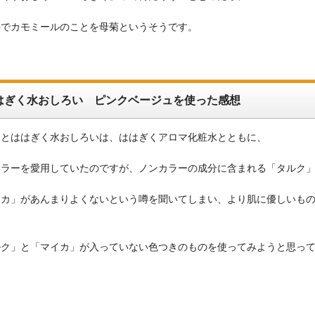
語でカモミールのことを母菊というそうです。
はぎく水おしろい ピンクベージュを使った感想
もとははぎく水おしろいは、ははぎくアロマ化粧水とともに、
カラーを愛用していたのですが、ノンカラーの成分に含まれる「タルク
イカ」があんまりよくないという噂を聞いてしまい、より肌に優しいも
、
ルク」と「マイカ」が入っていない色つきのものを使ってみようと思っ