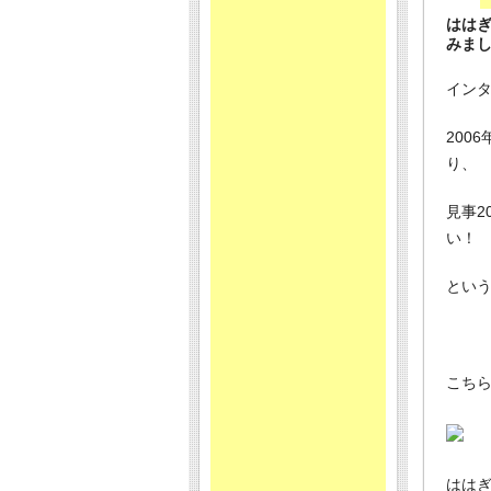
はは
みま
イン
200
り、
見事2
い！
とい
こち
はは