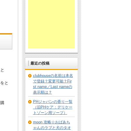
最近の投稿
」と
clubhouseの名前は本名
で登録？変更可能？Fir
のをと
st name／Last nameの
表示順は？
PHジャパンの香り一覧
て購
（旧PHケア：デリケー
トゾーン用ソープ）
moon 攻略☆おばあち
ゃんのラブと犬のタオ