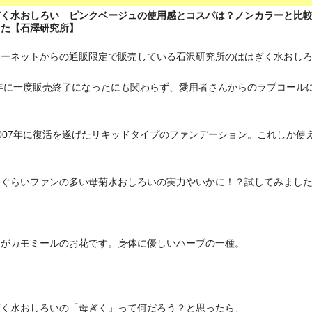
ぎく水おしろい ピンクベージュの使用感とコスパは？ノンカラーと比
した【石澤研究所】
ターネットからの通販限定で販売している石沢研究所のははぎく水おし
6年に一度販売終了になったにも関わらず、愛用者さんからのラブコール
007年に復活を遂げたリキッドタイプのファンデーション。これしか使
うぐらいファンの多い母菊水おしろいの実力やいかに！？試してみまし
らがカモミールのお花です。身体に優しいハーブの一種。
ぎく水おしろいの「母ぎく」って何だろう？と思ったら、