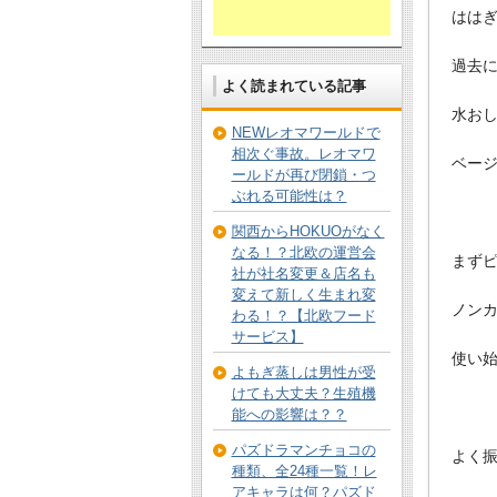
はは
過去
よく読まれている記事
水お
NEWレオマワールドで
相次ぐ事故。レオマワ
ベー
ールドが再び閉鎖・つ
ぶれる可能性は？
関西からHOKUOがなく
なる！？北欧の運営会
まず
社が社名変更＆店名も
変えて新しく生まれ変
ノン
わる！？【北欧フード
サービス】
使い
よもぎ蒸しは男性が受
けても大丈夫？生殖機
能への影響は？？
パズドラマンチョコの
よく
種類、全24種一覧！レ
アキャラは何？パズド