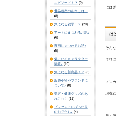
エピソード！？
(9)
はは
世界遺産のあれこれ！
(8)
気になる雑学！？
(28)
アートにまつわるお話♪
は
(6)
漫画にまつわるお話♪
そんな
(5)
それ
気になるキャラクター
情報♪
(10)
気になる新商品！？
(8)
服飾小物やブランドに
ノンカ
ついて♪
(8)
現在2
美容・健康グッズのあ
れこれ！
(11)
プレゼントにぴったり
のお品たち♪
(4)
肌へ