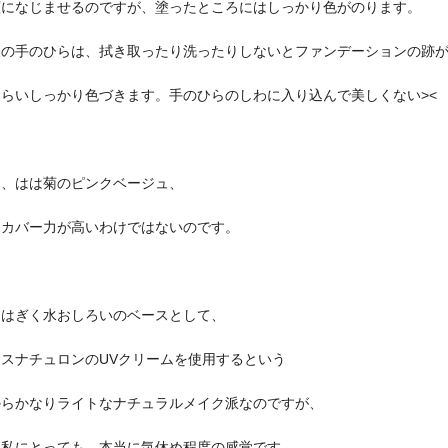
顔になじませるのですが、塗ったところにはしっかり色がのります。
後の手のひらは、拭き取ったり洗ったりしないとファンデーションの跡
らいしっかり色づきます。手のひらのしわに入り込んで美しくない><
し、はは菊のピンクベージュ、
てカバー力が高いわけではないのです。
ははぎく水おしろいのベースとして、
スナチュロンのUVクリームを使用するという
からかなりライトなナチュラルメイク派なのですが、
な私にとっても、本当に気休め程度の感覚です。