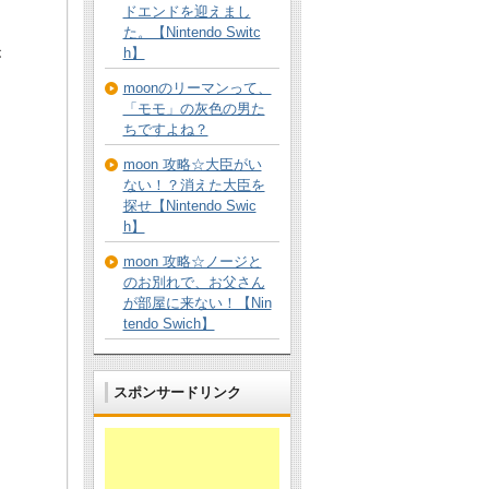
ドエンドを迎えまし
た。【Nintendo Switc
h】
が
moonのリーマンって、
「モモ」の灰色の男た
ちですよね？
moon 攻略☆大臣がい
ない！？消えた大臣を
探せ【Nintendo Swic
h】
moon 攻略☆ノージと
のお別れで、お父さん
が部屋に来ない！【Nin
tendo Swich】
スポンサードリンク