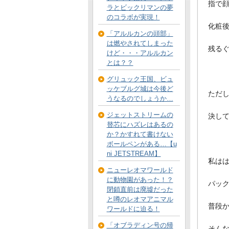
指で
ラとビックリマンの夢
のコラボが実現！
化粧
「アルルカンの頭部」
は燃やされてしまった
残るぐ
けど・・・アルルカン
とは？？
グリュック王国、ビュ
ッケブルグ城は今後ど
ただ
うなるのでしょうか…
ジェットストリームの
決し
替芯にハズレはあるの
か？かすれて書けない
ボールペンがある…【u
ni JETSTREAM】
私は
ニューレオマワールド
に動物園があった！？
パック
閉鎖直前は廃墟だった
と噂のレオマアニマル
普段
ワールドに迫る！
「オブラディン号の帰
そん