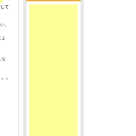
較して
ろい。
によ
えな
た＾＾