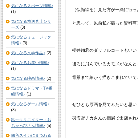
気になるスポーツ情報♪
（似顔絵を）見た方が一緒に行っ
(1)
気になる放送禁止シリ
と思って、以前私が撮った資料写
ーズ
(3)
気になるミュージック
情報♪
(3)
櫻井翔君のダッフルコートもいい
気になる文学作品♪
(2)
気になるお笑い情報♪
後ろに飛んでいるカモメがなんと
(1)
背景まで細かく描きこまれていて
気になる映画情報♪
(2)
気になるドラマ・TV番
組情報♪
(1)
気になるゲーム情報♪
ぜひとも原画を見てみたいと思い
(8)
羽海野チカさんの個展で出店され
粘土クリエイター：お
ちゃっぴさん情報♪
(5)
四角スイカにまつわる