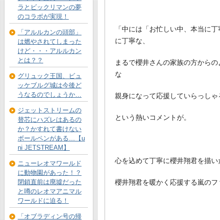
ラとビックリマンの夢
のコラボが実現！
「中には「お忙しい中、本当に丁
「アルルカンの頭部」
に丁寧な、
は燃やされてしまった
けど・・・アルルカン
とは？？
まるで櫻井さんの家族の方からの
な
グリュック王国、ビュ
ッケブルグ城は今後ど
うなるのでしょうか…
親身になって応援していらっしゃ
ジェットストリームの
という熱いコメントが。
替芯にハズレはあるの
か？かすれて書けない
ボールペンがある…【u
ni JETSTREAM】
心を込めて丁寧に櫻井翔君を描い
ニューレオマワールド
に動物園があった！？
櫻井翔君を暖かく応援する嵐のフ
閉鎖直前は廃墟だった
と噂のレオマアニマル
ワールドに迫る！
「オブラディン号の帰