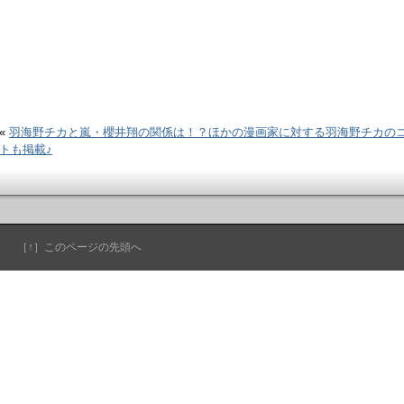
«
羽海野チカと嵐・櫻井翔の関係は！？ほかの漫画家に対する羽海野チカの
トも掲載♪
［↑］このページの先頭へ