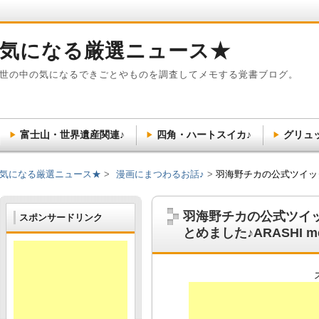
気になる厳選ニュース★
世の中の気になるできごとやものを調査してメモする覚書ブログ。
富士山・世界遺産関連♪
四角・ハートスイカ♪
グリュ
気になる厳選ニュース★
漫画にまつわるお話♪
羽海野チカの公式ツイッター
羽海野チカの公式ツイ
スポンサードリンク
とめました♪ARASHI me