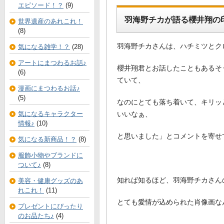
エピソード！？
(9)
羽海野チカが語る櫻井翔の
世界遺産のあれこれ！
(8)
羽海野チカさんは、ハチミツとク
気になる雑学！？
(28)
アートにまつわるお話♪
櫻井翔君とお話したこともあるそ
(6)
ていて、
漫画にまつわるお話♪
(5)
なのにとても落ち着いて、キリッ
いいなぁ、
気になるキャラクター
情報♪
(10)
と思いました」とコメントを寄せ
気になる新商品！？
(8)
服飾小物やブランドに
ついて♪
(8)
知れば知るほど、羽海野チカさん
美容・健康グッズのあ
れこれ！
(11)
とても愛情が込められた肖像画な
プレゼントにぴったり
のお品たち♪
(4)