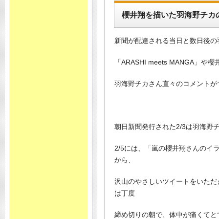
櫻井翔を描いた羽海野チカ
新聞が配達される当日と数日後の羽海
「ARASHI meets MANGA
羽海野チカさん直々のコメントが
朝日新聞発行された2/3は羽海
2/5には、「嵐の櫻井翔さんの
から、
沢山のやさしいツイートをいただ
は丁度
締め切りの朝で、体中が痛くてと