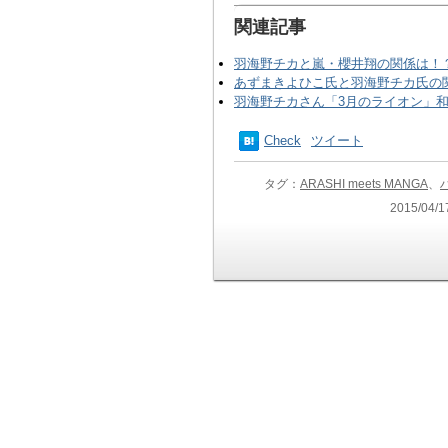
関連記事
羽海野チカと嵐・櫻井翔の関係は！
あずまきよひこ氏と羽海野チカ氏の
羽海野チカさん「3月のライオン」
Check
ツイート
タグ：
ARASHI meets MANGA
、
2015/04/1