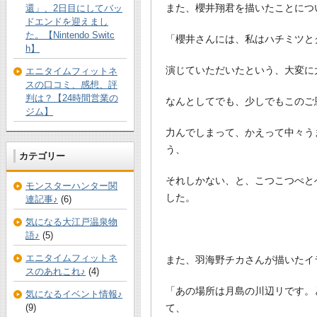
また、櫻井翔君を描いたことにつ
還」、2日目にしてバッ
ドエンドを迎えまし
た。【Nintendo Switc
「櫻井さんには、私はハチミツと
h】
演じていただいたという、大変に
エニタイムフィットネ
スの口コミ、感想、評
判は？【24時間営業の
なんとしてでも、少しでもこのご
ジム】
力んでしまって、かえって中々う
う、
カテゴリー
それしかない、と、こつこつぺと
モンスターハンター関
した。
連記事♪
(6)
気になる大江戸温泉物
語♪
(5)
エニタイムフィットネ
また、羽海野チカさんが描いたイ
スのあれこれ♪
(4)
「あの場所は月島の川辺リです。
気になるイベント情報♪
て、
(9)