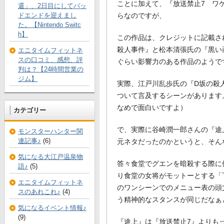
ことに加えて、『放送禁止7 ワ
還」、2日目にしてバッ
ドエンドを迎えまし
らなのですが、
た。【Nintendo Switc
h】
この作品は、クレジットに記載さ
殺人事件』と松本清張氏の『黒い
エニタイムフィットネ
スの口コミ、感想、評
ぐらい影響力のある作品のようで
判は？【24時間営業の
ジム】
実際、江戸川乱歩氏の『D坂の殺
ついて言及するシーンがあります
なめで面白いですよ）
カテゴリー
で、実際に谷崎潤一郎さんの『途
モンスターハンター関
連記事♪
(6)
元ネタだったのかというと、そん
気になる大江戸温泉物
答々食堂でグエンを暗殺する際に
語♪
(5)
り食堂の女将がモットーとする「
エニタイムフィットネ
のワンシーンでのメニュー表の頭
スのあれこれ♪
(4)
う精神的なスタンスが同じだなぁ
気になるイベント情報♪
(9)
『途上』は『放送禁止7』よりも