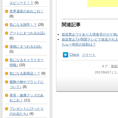
エピソード！？
(9)
世界遺産のあれこれ！
(8)
関連記事
気になる雑学！？
(28)
アートにまつわるお話♪
放送禁止ワケあり人情食堂のロケ地
(6)
放送禁止7が関西テレビで放送され
ちゅー有田の役割は？
漫画にまつわるお話♪
(5)
Check
ツイート
気になるキャラクター
情報♪
(10)
タグ：
放送
2017/04/17 |
コ
気になる新商品！？
(8)
服飾小物やブランドに
ついて♪
(8)
美容・健康グッズのあ
れこれ！
(11)
プレゼントにぴったり
のお品たち♪
(4)