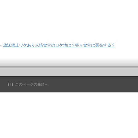
«
放送禁止ワケあり人情食堂のロケ地は？答々食堂は実在する？
［↑］このページの先頭へ