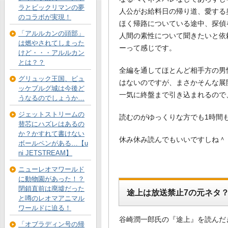
ラとビックリマンの夢
人公がお給料日の帰り道、愛する
のコラボが実現！
ほく帰路についている途中、探偵
「アルルカンの頭部」
人間の素性について聞きたいと依
は燃やされてしまった
ーって感じです。
けど・・・アルルカン
とは？？
全編を通してほとんど相手方の男
グリュック王国、ビュ
はないのですが、まさかそんな展
ッケブルグ城は今後ど
一気に終盤まで引き込まれるので
うなるのでしょうか…
ジェットストリームの
読むのがゆっくりな方でも1時間
替芯にハズレはあるの
か？かすれて書けない
休み休み読んでもいいですしね＾
ボールペンがある…【u
ni JETSTREAM】
ニューレオマワールド
に動物園があった！？
閉鎖直前は廃墟だった
途上は放送禁止7の元ネタ
と噂のレオマアニマル
ワールドに迫る！
谷崎潤一郎氏の『途上』を読んだ
「オブラディン号の帰