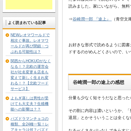
読みました。家にいながら、無料
⇒
谷崎潤一郎 『途上』
（青空文
よく読まれている記事
NEWレオマワールドで
相次ぐ事故。レオマワ
お好きな形式で読めるように図書
ールドが再び閉鎖・つ
ぶれる可能性は？
ドするのがめんどくさいので、い
関西からHOKUOがなく
なる！？北欧の運営会
社が社名変更＆店名も
変えて新しく生まれ変
谷崎潤一郎の途上の感想
わる！？【北欧フード
サービス】
分量も少なく短そうだなと思った
よもぎ蒸しは男性が受
けても大丈夫？生殖機
能への影響は？？
その割に内容は濃いというか、「
退屈」とかそういうことは全くな
パズドラマンチョコの
種類、全24種一覧！レ
アキャラは何？パズド
なるべくネタバレなしであらすじ